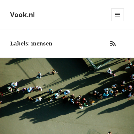
Vook.nl
MENU
AND
WIDGETS
Labels: mensen
RSS