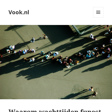
Vook.nl
MENU
AND
WIDGETS
Waarom wachttijden funest