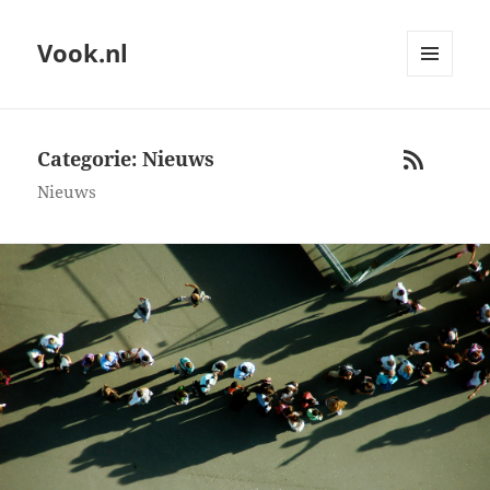
Vook.nl
MENU
AND
WIDGETS
Categorie: Nieuws
RSS
Nieuws