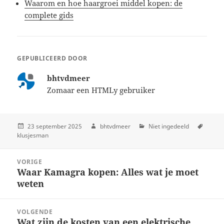
Waarom en hoe haargroei middel kopen: de
complete gids
GEPUBLICEERD DOOR
bhtvdmeer
Zomaar een HTMLy gebruiker
23 september 2025
bhtvdmeer
Niet ingedeeld
klusjesman
Post
VORIGE
navigation
Waar Kamagra kopen: Alles wat je moet
Previous
weten
post:
VOLGENDE
Wat zijn de kosten van een elektrische
Next